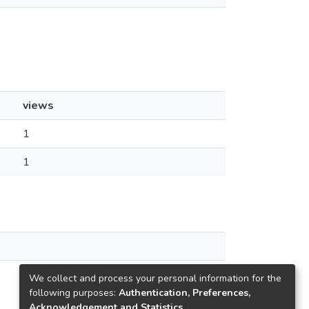
views
1
1
We collect and process your personal information for the
following purposes:
Authentication, Preferences,
Acknowledgement and Statistics
.