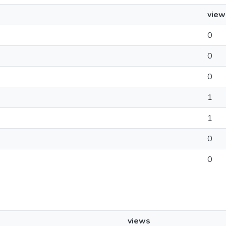
view
0
0
0
1
1
0
0
views