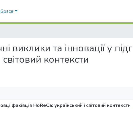
 DSpace
ічні виклики та інновації у пі
 світовий контексти
отовці фахівців HoReCa: український і світовий контексти