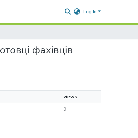
Log In
дготовці фахівців
views
2