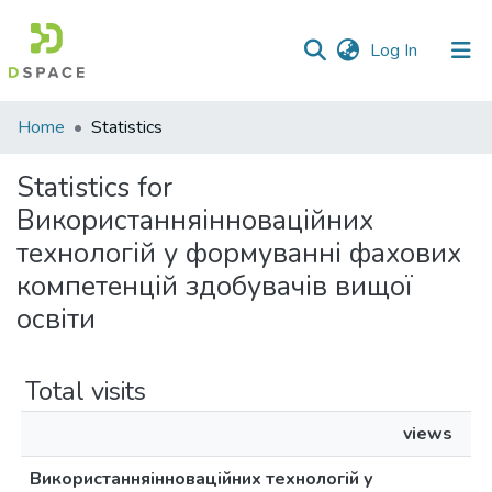
(current)
Log In
Communities
Home
Statistics
&
Collections
Statistics for
Використанняінноваційних
All of DSpace
технологій у формуванні фахових
компетенцій здобувачів вищої
освіти
Total visits
views
Використанняінноваційних технологій у