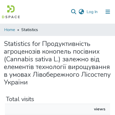
(current)
Log In
Communities
Home
Statistics
&
Collections
Statistics for Продуктивність
агроценозів конопель посівних
All of DSpace
(Cannabis sativa L.) залежно від
елементів технології вирощування
в умовах Лівобережного Лісостепу
України
Total visits
views