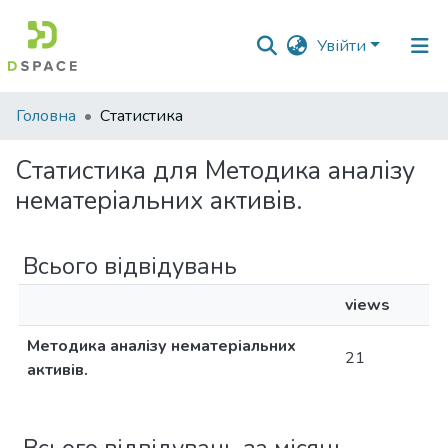
Увійти
Фонди
Головна
Статистика
та
зібрання
Статистика для Методика аналізу
нематеріальних активів.
Пошук за критеріями
Всього відвідувань
views
Методика аналізу нематеріальних
21
активів.