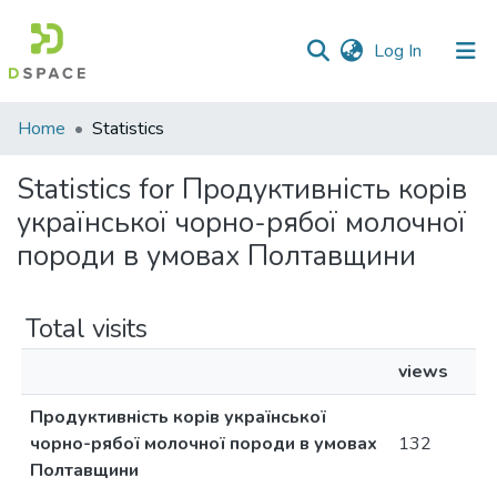
(current)
Log In
Communities
Home
Statistics
&
Collections
Statistics for Продуктивність корів
української чорно-рябої молочної
All of DSpace
породи в умовах Полтавщини
Total visits
views
Продуктивність корів української
чорно-рябої молочної породи в умовах
132
Полтавщини