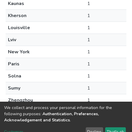
Kaunas
1
Kherson
1
Louisville
1
Lviv
1
New York
1
Paris
1
Solna
1
Sumy
1
Zhengzhou
1
We collect and process your personal information for the
following purposes:
Authentication, Preferences,
Acknowledgement and Statistics
.
DSpace software
copyright © 2002-2026
LYRASIS
Customize
Decline
That's ok