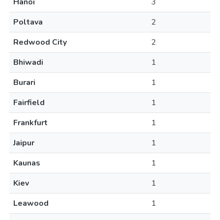
Hanoi
3
Poltava
2
Redwood City
2
Bhiwadi
1
Burari
1
Fairfield
1
Frankfurt
1
Jaipur
1
Kaunas
1
Kiev
1
Leawood
1