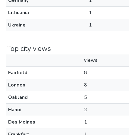
Germany
1
Lithuania
1
Ukraine
1
Top city views
views
Fairfield
8
London
8
Oakland
5
Hanoi
3
Des Moines
1
Frankfurt
1