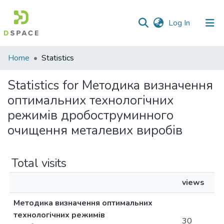
(current)
Log In
Communities
Home
Statistics
&
Collections
Statistics for Методика визначення
оптимальних технологічних
All of DSpace
режимів дробоструминного
очищення металевих виробів
Total visits
views
Методика визначення оптимальних
технологічних режимів
30