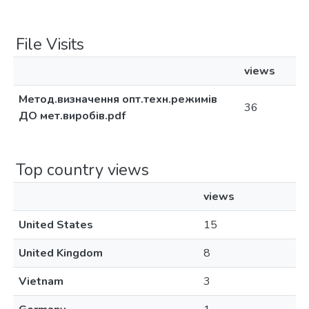
File Visits
views
Метод.визначення опт.техн.режимів
36
ДО мет.виробів.pdf
Top country views
views
United States
15
United Kingdom
8
Vietnam
3