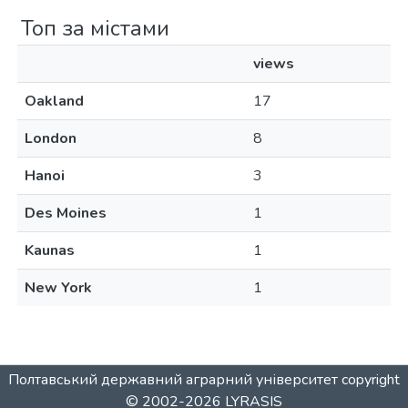
Топ за містами
views
Oakland
17
London
8
Hanoi
3
Des Moines
1
Kaunas
1
New York
1
Полтавський державний аграрний університет
copyright
© 2002-2026
LYRASIS