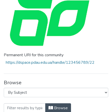
Permanent URI for this community
https://dspace.pdau.edu.ua/handle/123456789/22
Browse
Browsing Навчально-науковий інститут
Browse