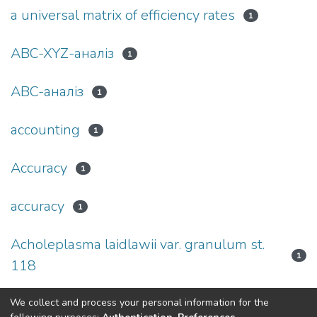
a universal matrix of efficiency rates
1
ABC-XYZ-аналіз
1
ABC-аналіз
1
accounting
1
Accuracy
1
accuracy
1
Acholeplasma laidlawii var. granulum st.
1
118
We collect and process your personal information for the
(current)
«
1
2
3
4
5
...
375
»