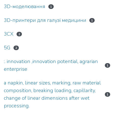
3D-моделювання
1
3D-принтери для галузі медицини
1
3СХ
2
5G
2
:. innovation ,innovation potential, agrarian
1
enterprise
a napkin, linear sizes, marking, raw material
composition, breaking loading, capillarity,
1
change of linear dimensions after wet
processing.