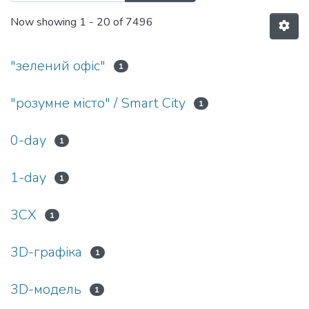
Now showing
1 - 20 of 7496
"зелений офіс"
1
"розумне місто" / Smart City
1
0-day
1
1-day
1
3CX
1
3D-графіка
1
3D-модель
1