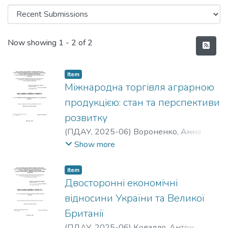
Recent Submissions
Now showing
1 - 2 of 2
Item
Міжнародна торгівля аграрною
продукцією: стан та перспективи
розвитку
(
ПДАУ
,
2025-06
)
Вороненко, Анна
Вячеславівна
Show more
Item
Двосторонні економічні
відносини України та Великої
Британії
(
ПДАУ
,
2025-06
)
Ковадло, Антон