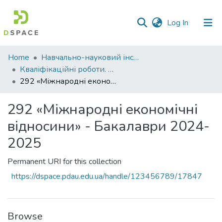
(current)
Log In
Communities
Home
Навчально-науковий інститут економіки, управління, права та інформаційних технологій
&
Кваліфікаційні роботи. ННІ економіки, управління, права та ІТ
Collections
292 «Міжнародні економічні відносини» - Бакалаври 2024-2025
All of DSpace
292 «Міжнародні економічні
відносини» - Бакалаври 2024-
Statistics
2025
Permanent URI for this collection
https://dspace.pdau.edu.ua/handle/123456789/17847
Browse