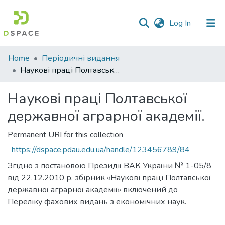
(current)
Log In
Communities
Home
Періодичні видання
&
Наукові праці Полтавської державної аграрної академії.
Collections
Наукові праці Полтавської
All of DSpace
державної аграрної академії.
Statistics
Permanent URI for this collection
https://dspace.pdau.edu.ua/handle/123456789/84
Згідно з постановою Президії ВАК України № 1-05/8
від 22.12.2010 р. збірник «Наукові праці Полтавської
державної аграрної академії» включений до
Переліку фахових видань з економічних наук.