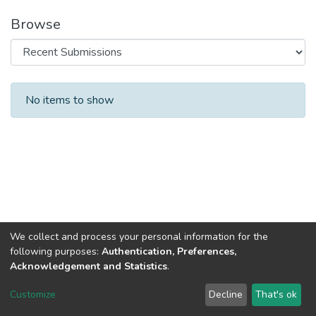
Browse
Recent Submissions
No items to show
We collect and process your personal information for the
following purposes:
Authentication, Preferences,
Acknowledgement and Statistics
.
DSpace software
copyright © 2002-2026
LYRASIS
Customize
Decline
That's ok
Cookie settings
Send Feedback