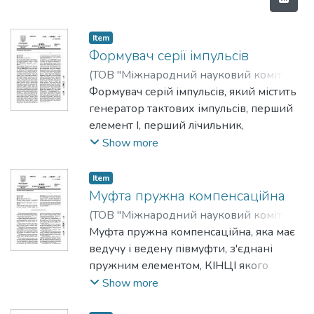
Item
Формувач серії імпульсів
(
ТОВ "Міжнародний науковий комітет"
,
2003-04-15
Формувач серій імпульсів, який містить
)
Глуховець, Олександр
Юрійович
генератор тактових імпульсів, перший
;
Івченко, Євген Ігоревич
;
Глуховець, Юрій Вікторович
елемент І, перший лічильник,
;
Слюсарь,
Ігор Іванович
мультиплексор і перший RS-тригер,
;
Уткін, Юрій Вікторович
;
Show more
Талалаєв, Володимир Опанасович
який відрізняється тим, що в нього
додатково введені блок задания
Item
інтервалу, блок задания структури тесту,
Муфта пружна компенсаційна
блок формування адресних команд,
(
ТОВ "Міжнародний науковий комітет"
,
другий лічильник, другий RS-тригер,
2003-07-15
Муфта пружна компенсаційна, яка має
)
Бондар, Микола Іванович
;
другий елемент І, блок задания режиму,
Глуховець, Юрій Вікторович
ведучу і ведену півмуфти, з'єднані
;
Слюсарь,
причому вихід генератора тактових
Ігор Іванович
пружним елементом, КІНЦІ якого
;
Уткін, Юрій Вікторович
імпульсів з'єднано з першим входом
закріплені в обоймах півмуфт, яка
Show more
першого елементу І
відрізняється тим, що пружний елемент