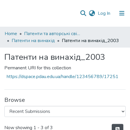
(current)
Log In
Communities
Home
Патенти та авторські свідоцтва
&
Патенти на винахід
Патенти на винахід_2003
Collections
Патенти на винахід_2003
All of DSpace
Permanent URI for this collection
Statistics
https://dspace.pdau.edu.ua/handle/123456789/17251
Browse
Recent Submissions
Now showing
1 - 3 of 3