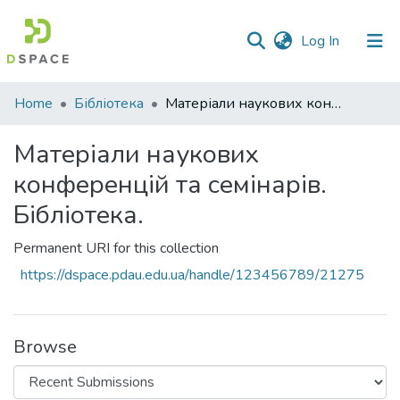
(current)
Log In
Communities
Home
Бібліотека
Матеріали наукових конференцій та семінарів. Бібліотека.
&
Collections
Матеріали наукових
конференцій та семінарів.
All of DSpace
Бібліотека.
Statistics
Permanent URI for this collection
https://dspace.pdau.edu.ua/handle/123456789/21275
Browse