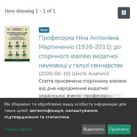
Recent Submissions
Now showing
1 - 1 of 1
Item
Професорка Ніна Антонівна
Мартиненко (1926-2011): до
сторічного ювілею видатної
науковиці у галузі свинарства
(
2026-06-16
)
Шостя, Анатолій
Михайлович
Стаття присвячена сторічному ювілею
;
Жванко, Любов
Миколаївна
від дня народження видатної
української вченої-професорки Ніни
Антонівни Мартиненко (1926–2011).
Show more
Ми збираємо та обробляємо вашу особисту інформацію для
Особливу увагу приділено науковим
таких цілей:
автентифікація, налаштування,
підтвердження та статистика
.
досягненням у галузі свинарства та
репродукції тварин. Автори аналізують
DSpace software
copyright © 2002-2026
LYRASIS
Налаштувати
Відхилити
Прийняти
її внесок у розробку методів хірургічної
Cookie settings
Send Feedback