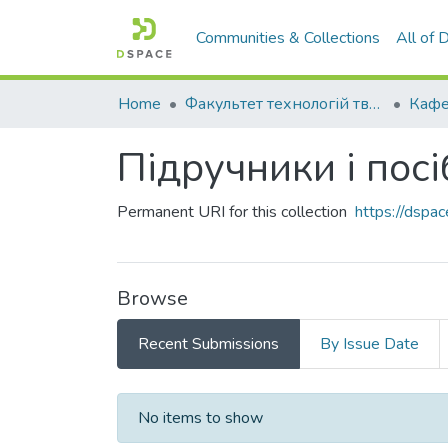
Communities & Collections
All of
Home
Факультет технологій тваринництва та продовольства
Підручники і пос
Permanent URI for this collection
https://dsp
Browse
Recent Submissions
By Issue Date
Recent Submissions
No items to show