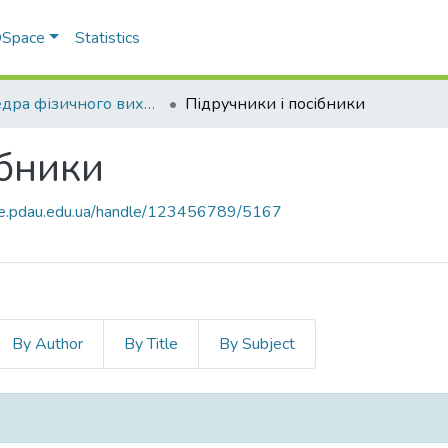
 DSpace
Statistics
Кафедра фізичного виховання та спорту
Підручники і посібники
ібники
ace.pdau.edu.ua/handle/123456789/5167
By Author
By Title
By Subject