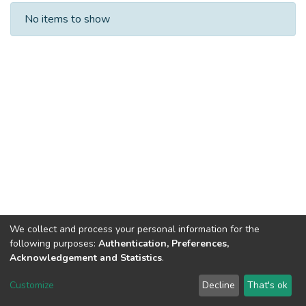
Recent Submissions
No items to show
We collect and process your personal information for the
following purposes:
Authentication, Preferences,
Acknowledgement and Statistics
.
DSpace software
copyright © 2002-2026
LYRASIS
Customize
Decline
That's ok
Cookie settings
Send Feedback