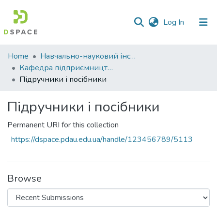
(current)
Log In
Communities
Home
Навчально-науковий інститут економіки, управління, права та інформаційних технологій
&
Кафедра підприємництва і права
Collections
Підручники і посібники
All of DSpace
Підручники і посібники
Statistics
Permanent URI for this collection
https://dspace.pdau.edu.ua/handle/123456789/5113
Browse