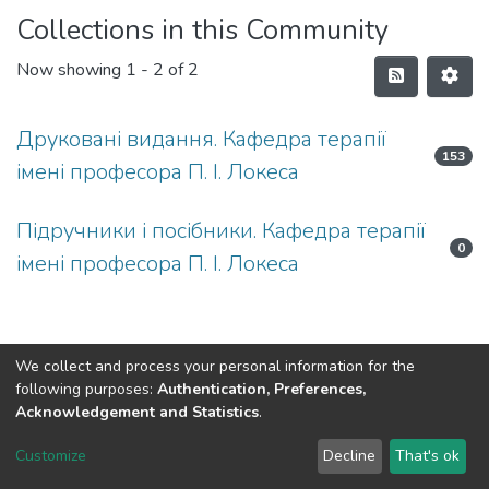
Collections in this Community
Now showing
1 - 2 of 2
Друковані видання. Кафедра терапії
153
імені професора П. І. Локеса
Підручники і посібники. Кафедра терапії
0
імені професора П. І. Локеса
We collect and process your personal information for the
following purposes:
Authentication, Preferences,
Acknowledgement and Statistics
.
DSpace software
copyright © 2002-2026
LYRASIS
Customize
Decline
That's ok
Cookie settings
Send Feedback