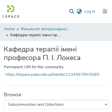
(current)
Log In
Communities
Home
Факультет ветеринарної медицини
&
Кафедра терапії імені професора П. І. Локеса
Collections
Кафедра терапії імені
All of DSpace
професора П. І. Локеса
Statistics
Permanent URI for this community
https://dspace.pdau.edu.ua/handle/123456789/5085
Browse