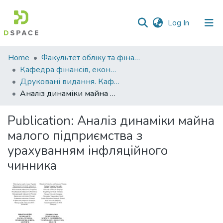
(current)
Log In
Communities
Home
Факультет обліку та фінансів
&
Кафедра фінансів, економічних досліджень і туризму
Collections
Друковані видання. Кафедра фінансів, економічних досліджень і туризму
Аналіз динаміки майна малого підприємства з урахуванням інфляційного чинника
All of DSpace
Publication:
Аналіз динаміки майна
Statistics
малого підприємства з
урахуванням інфляційного
чинника