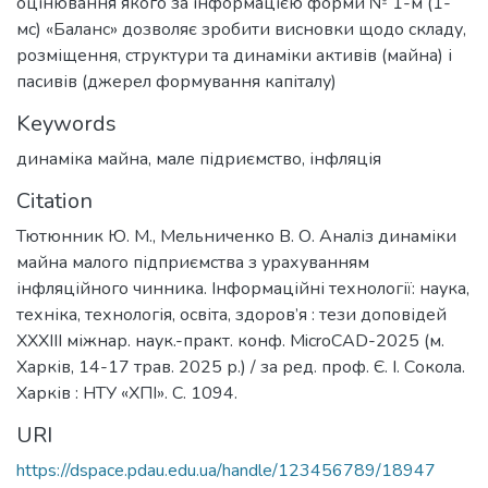
оцінювання якого за інформацією форми № 1-м (1-
мс) «Баланс» дозволяє зробити висновки щодо складу,
розміщення, структури та динаміки активів (майна) і
пасивів (джерел формування капіталу)
Keywords
динаміка майна
,
мале підриємство
,
інфляція
Citation
Тютюнник Ю. М., Мельниченко В. О. Аналіз динаміки
майна малого підприємства з урахуванням
інфляційного чинника. Інформаційні технології: наука,
техніка, технологія, освіта, здоров’я : тези доповідей
ХXХІІІ міжнар. наук.-практ. конф. MicroCAD-2025 (м.
Харків, 14-17 трав. 2025 р.) / за ред. проф. Є. І. Сокола.
Харків : НТУ «ХПІ». С. 1094.
URI
https://dspace.pdau.edu.ua/handle/123456789/18947