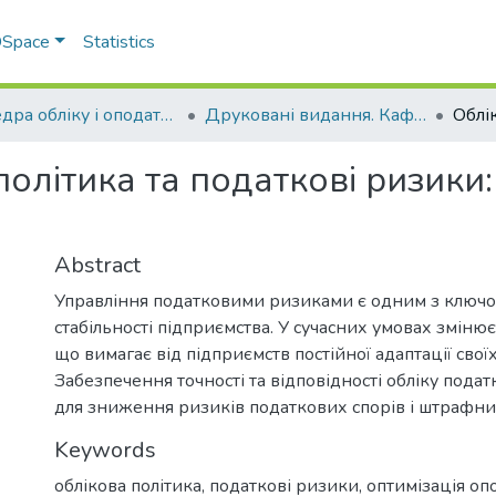
 DSpace
Statistics
Кафедра обліку і оподаткування
Друковані видання. Кафедра обліку і оподаткування
олітика та податкові ризики:
Abstract
Управління податковими ризиками є одним з ключов
стабільності підприємства. У сучасних умовах зміню
що вимагає від підприємств постійної адаптації своїх
Забезпечення точності та відповідності обліку пода
для зниження ризиків податкових спорів і штрафни
Keywords
облікова політика
,
податкові ризики
,
оптимізація оп