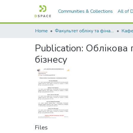
Communities & Collections
All of
Home
Факультет обліку та фінансів
Publication:
Облікова п
бізнесу
Files