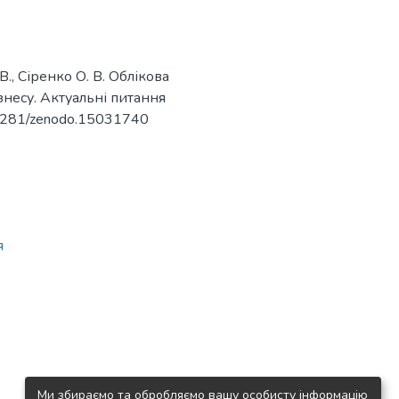
 В., Сіренко О. В. Облікова
ізнесу. Актуальні питання
0.5281/zenodo.15031740
я
Ми збираємо та обробляємо вашу особисту інформацію