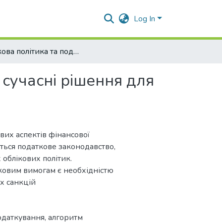
Log In
Облікова політика та податкові ризики: сучасні рішення для бізнесу
 сучасні рішення для
их аспектів фінансової
ється податкове законодавство,
 облікових політик.
тковим вимогам є необхідністю
х санкцій
одаткування
,
алгоритм