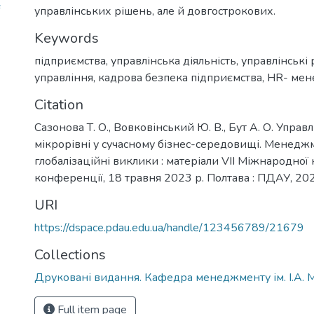
управлінських рішень, але й довгострокових.
Keywords
підприємства
,
управлінська діяльність
,
управлінські
управління
,
кадрова безпека підприємства
,
HR- ме
Citation
Сазонова Т. О., Вовковінський Ю. В., Бут А. О. Упр
мікрорівні у сучасному бізнес-середовищі. Менеджме
глобалізаційні виклики : матеріали VІІ Міжнародної
конференції, 18 травня 2023 р. Полтава : ПДАУ, 202
URI
https://dspace.pdau.edu.ua/handle/123456789/21679
Collections
Друковані видання. Кафедра менеджменту ім. І.А. 
Full item page