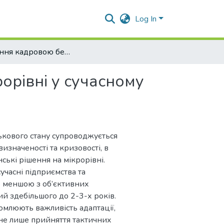
Log In
Управління кадровою безпекою на мікрорівні у сучасному бізнес-середовищі
орівні у сучасному
ькового стану супроводжується
значеності та кризовості, в
ські рішення на мікрорівні.
учасні підприємства та
то меншою з об’єктивних
ий здебільшого до 2-3-х років.
омлюють важливість адаптації,
 не лише прийняття тактичних