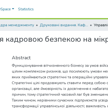
 DSpace
Statistics
дра менеджменту
Друковані видання. Кафедра менеджменту ім. І.А. Маркіної
я кадровою безпекою на мікр
Abstract
Функціонування вітчизнянного бізнесу за умов війс
цілим комплексом ризиків, що посилюють умови неви
яких приймаються стратегічні та операційні управлін
Стратегічні цілі продовжують ставити перед собою с
організації, але ймовірність їх досягнення є набага
причин, тому стратегічний часовий лаг був зменшен
Таким чином, керівники сучасних підприємств усвід
трансформації управлінської діяльності; важливість