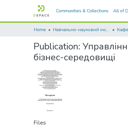
Communities & Collections
All of
Home
Навчально-науковий інститут економіки, управління, права та інформаційних технологій
Кафе
Publication:
Управлінн
бізнес-середовищі
Files