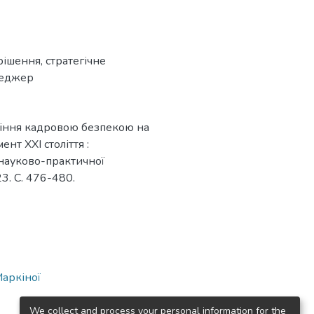
 рішення
,
стратегічне
неджер
авління кадровою безпекою на
нт ХХІ століття :
 науково-практичної
3. С. 476-480.
Маркіної
We collect and process your personal information for the