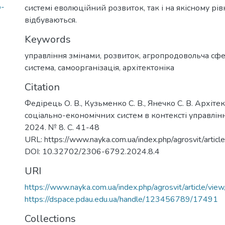
о-
системі еволюційний розвиток, так і на якісному рівн
відбуваються.
Keywords
управління змінами
,
розвиток
,
агропродовольча сф
система
,
самоорганізація
,
архітектоніка
Citation
Федірець О. В., Кузьменко С. В., Янечко С. В. Архіт
соціально-економічних систем в контексті управління
2024. № 8. С. 41-48
URL: https://www.nayka.com.ua/index.php/agrosvit/artic
DOI: 10.32702/2306-6792.2024.8.4
URI
https://www.nayka.com.ua/index.php/agrosvit/article/vi
https://dspace.pdau.edu.ua/handle/123456789/17491
Collections