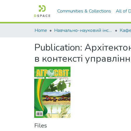
Communities & Collections
All of
Home
Навчально-науковий інститут економіки, управління, права та інформаційних технологій
Кафе
Publication:
Архітекто
в контексті управлін
Files