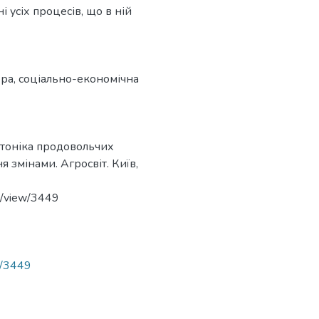
і усіх процесів, що в ній
ера
,
соціально-економічна
ектоніка продовольчих
 змінами. Агросвіт. Київ,
le/view/3449
ew/3449