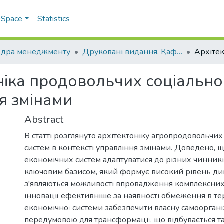
 DSpace
Statistics
дра менеджменту
Друковані видання. Кафедра менеджменту ім. І.А. Маркіної
ніка продовольчих соціально
ня змінами
Abstract
В статті розглянуто архітектоніку агропродовольчи
систем в контексті управління змінами. Доведено, 
економічних систем адаптуватися до різних чинникі
ключовим базисом, який формує високий рівень ди
з'являються можливості впровадження комплексни
інновації ефективніше за наявності обмеження в те
економічної системи забезпечити власну самоорган
передумовою для трансформації, що відбувається та