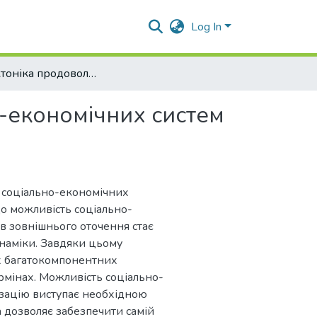
Log In
Архітектоніка продовольчих соціально-економічних систем в контексті управління змінами
-економічних систем
х соціально-економічних
що можливість соціально-
в зовнішнього оточення стає
наміки. Завдяки цьому
х багатокомпонентних
рмінах. Можливість соціально-
ізацію виступає необхідною
 дозволяє забезпечити самій