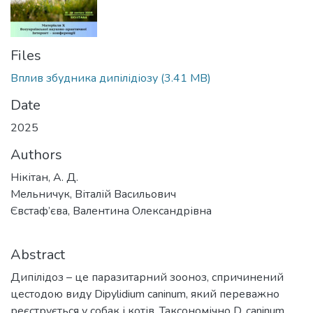
Files
Вплив збудника дипілідіозу
(3.41 MB)
Date
2025
Authors
Нікітан, А. Д.
Мельничук, Віталій Васильович
Євстаф’єва, Валентина Олександрівна
Abstract
Дипілідоз – це паразитарний зооноз, спричинений
цестодою виду Dipylidium caninum, який переважно
реєструється у собак і котів. Таксономічно D. caninum