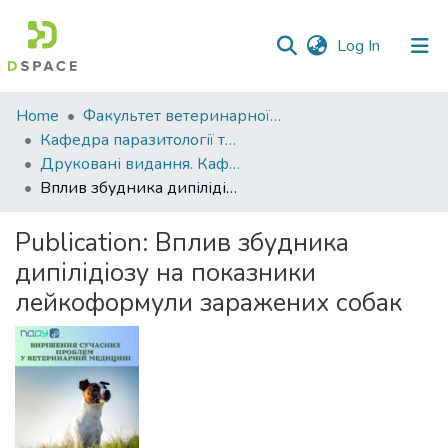
(current)
Log In
Communities
Home
Факультет ветеринарної медицини
&
Кафедра паразитології та ветеринарно-санітарної експертизи
Collections
Друковані видання. Кафедра паразитології та ветеринарно-санітарної експертизи
Вплив збудника дипілідіозу на показники лейкоформули заражених собак
All of DSpace
Publication:
Вплив збудника
Statistics
дипілідіозу на показники
лейкоформули заражених собак