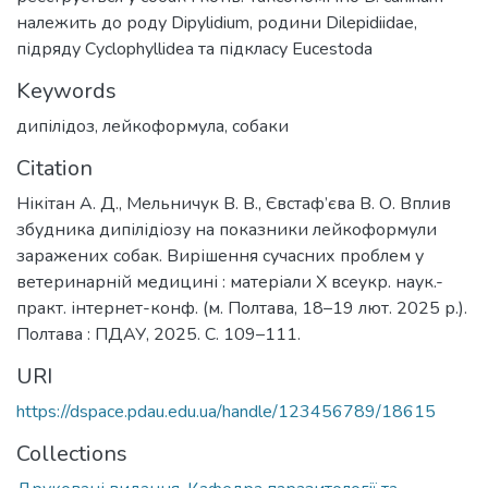
належить до роду Dipylidium, родини Dilepidiidae,
підряду Cyclophyllidea та підкласу Eucestoda
Keywords
дипілідоз
,
лейкоформула
,
собаки
Citation
Нікітан А. Д., Мельничук В. В., Євстаф’єва В. О. Вплив
збудника дипілідіозу на показники лейкоформули
заражених собак. Вирішення сучасних проблем у
ветеринарній медицині : матеріали X всеукр. наук.-
практ. інтернет-конф. (м. Полтава, 18–19 лют. 2025 р.).
Полтава : ПДАУ, 2025. С. 109–111.
URI
https://dspace.pdau.edu.ua/handle/123456789/18615
Collections