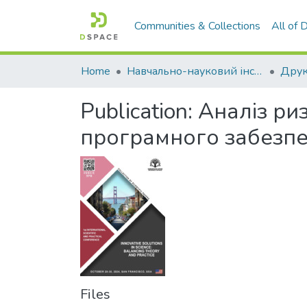
Communities & Collections
All of
Home
Навчально-науковий інститут економіки, управління, права та інформаційних технологій
Друк
Publication:
Аналіз риз
програмного забезп
Files