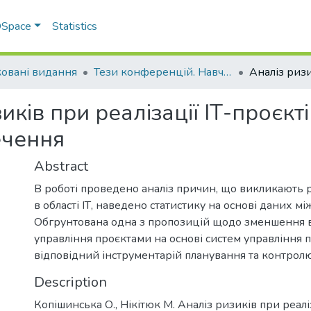
 DSpace
Statistics
овані видання
Тези конференцій. Навчально-науковий інститут економіки, управління, права та інформаційних технологій
иків при реалізації ІТ-проєкт
ечення
Abstract
В роботі проведено аналіз причин, що викликають
в області ІТ, наведено статистику на основі даних м
Обгрунтована одна з пропозицій щодо зменшення в
управління проєктами на основі систем управління 
відповідний інструментарій планування та контрол
Description
Копішинська О., Нікітюк М. Аналіз ризиків при реалі