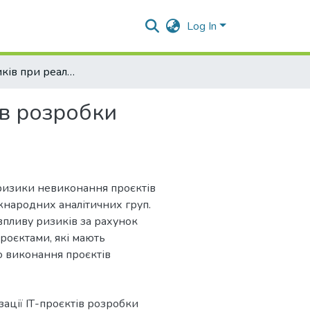
Log In
Аналіз ризиків при реалізації ІТ-проєктів розробки програмного забезпечення
ів розробки
 ризики невиконання проєктів
іжнародних аналітичних груп.
пливу ризиків за рахунок
проєктами, які мають
ю виконання проєктів
зації ІТ-проєктів розробки