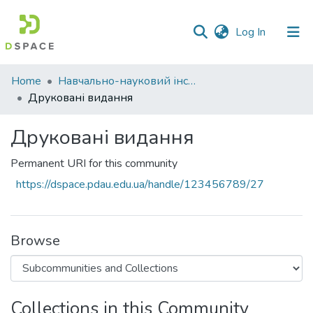
(current)
Log In
Communities
Home
Навчально-науковий інститут економіки, управління, права та інформаційних технологій
&
Друковані видання
Collections
Друковані видання
All of DSpace
Permanent URI for this community
Statistics
https://dspace.pdau.edu.ua/handle/123456789/27
Browse
Collections in this Community