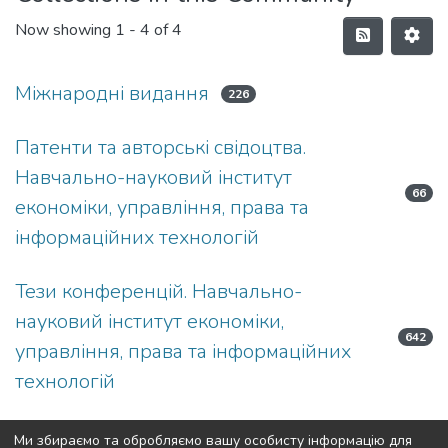
Now showing
1 - 4 of 4
Міжнародні видання
226
Патенти та авторські свідоцтва.
Навчально-науковий інститут
66
економіки, управління, права та
інформаційних технологій
Тези конференцій. Навчально-
науковий інститут економіки,
642
управління, права та інформаційних
технологій
Фахові видання
654
Ми збираємо та обробляємо вашу особисту інформацію для