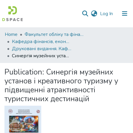
(current)
Log In
Communities
Home
Факультет обліку та фінансів
&
Кафедра фінансів, економічних досліджень і туризму
Collections
Друковані видання. Кафедра фінансів, економічних досліджень і туризму
Синергія музейних установ і креативного туризму у підвищенні атрактивності туристичних дестинацій
All of DSpace
Publication:
Синергія музейних
Statistics
установ і креативного туризму у
підвищенні атрактивності
туристичних дестинацій