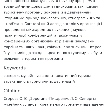
конференцій поєднує як суто наукову програму з
традиційними доповідями і дискусіями, так і цікаву
туристичну програму, зокрема, з відвідуванням
історичних, природноекологічних, етнографічних та
ін. об’єктів. Багаторічний досвід авторів у організації і
проведенні міжнародних наукових (науково-
практичних) конференцій, а також участі у
конференціях організованих різними закладами
України та інших країн, свідчить про значний інтерес
їх учасників до заходів креативного туризму, які були
включені в туристичні програми
Keywords
синергія
,
музейні установи
,
креативний туризм
,
атрактивність туристичних дестинацій
Citation
Єгорова О. В., Дорогань-Писаренко Л. О. Синергія
музейних установ і креативного туризму у підвищенні