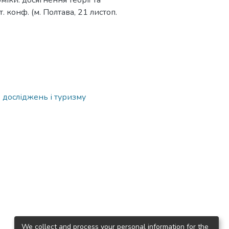
іки: досягнення теорії та
. конф. (м. Полтава, 21 листоп.
 досліджень і туризму
We collect and process your personal information for the