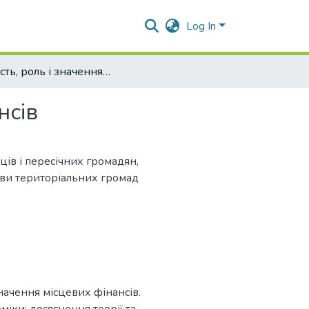
Log In
Сутність, роль і значення місцевих фінансів
нсів
ців і пересічних громадян,
нови територіальних громад
значення місцевих фінансів.