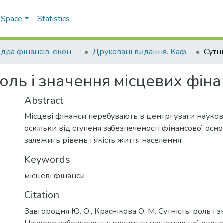
 DSpace
Statistics
Кафедра фінансів, економічних досліджень і туризму
Друковані видання. Кафедра фінансів, економічних досліджень і туризму
роль і значення місцевих фіна
Abstract
Місцеві фінанси перебувають в центрі уваги науков
оскільки від ступеня забезпеченості фінансової ос
залежить рівень і якість життя населення
Keywords
місцеві фінанси
Citation
Завгородня Ю. О., Краснікова О. М. Сутність, роль і 