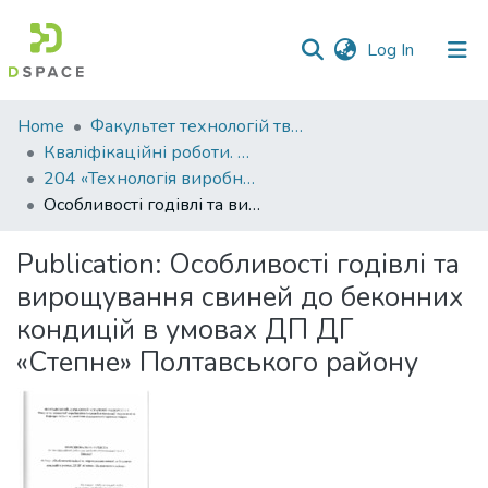
(current)
Log In
Communities
Home
Факультет технологій тваринництва та продовольства
&
Кваліфікаційні роботи. Факультет технологій тваринництва та продовольства
Collections
204 «Технологія виробництва і переробки продукції тваринництва» - Бакалаври 2021-2022
Особливості годівлі та вирощування свиней до беконних кондицій в умовах ДП ДГ «Степне» Полтавського району
All of DSpace
Publication:
Особливості годівлі та
Statistics
вирощування свиней до беконних
кондицій в умовах ДП ДГ
«Степне» Полтавського району