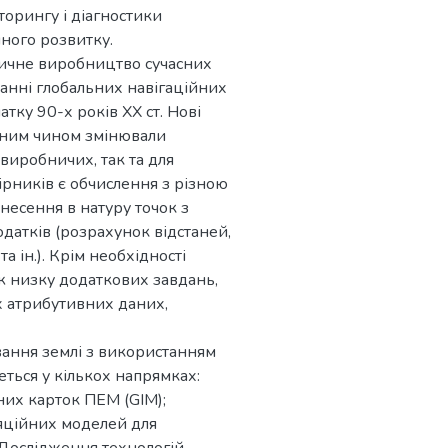
торингу і діагностики
чного розвитку.
зичне виробництво сучасних
анні глобальних навігаційних
тку 90-х років XX ст. Нові
ійним чином змінювали
виробничих, так та для
рників є обчислення з різною
несення в натуру точок з
датків (розрахунок відстаней,
 ін.). Крім необхідності
ож низку додаткових завдань,
х атрибутивних даних,
ання землі з використанням
еться у кількох напрямках:
них карток ПЕМ (GIM);
ляційних моделей для