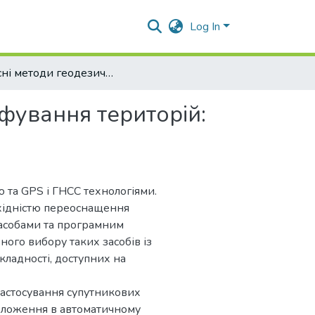
Log In
Сучасні методи геодезичного картографування територій: використання GPS та ГНСС технологій
фування територій:
 та GPS і ГНСС технологіями.
бхідністю переоснащення
асобами та програмним
ного вибору таких засобів із
кладності, доступних на
 застосування супутникових
положення в автоматичному