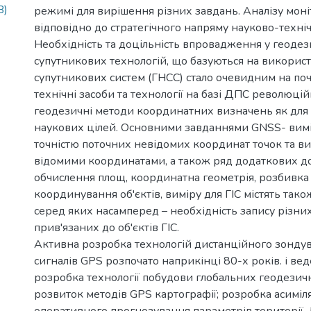
B)
режимі для вирішення різних завдань. Аналізу моні
відповідно до стратегічного напряму науково-техні
Необхідність та доцільність впровадження у геоде
супутникових технологій, що базуються на використ
супутникових систем (ГНСС) стало очевидним на поча
технічні засоби та технології на базі ДПС революц
геодезичні методи координатних визначень як для 
наукових цілей. Основними завданнями GNSS- вимі
точністю поточних невідомих координат точок та ви
відомими координатами, а також ряд додаткових до
обчислення площ, координатна геометрія, розбивка та
координування об'єктів, виміру для ГІС містять так
серед яких насамперед – необхідність запису різни
прив'язаних до об'єктів ГІС.
Активна розробка технологій дистанційного зондув
сигналів GPS розпочато наприкінці 80-х років. і вед
розробка технології побудови глобальних геодезич
розвиток методів GPS картографії; розробка асимі