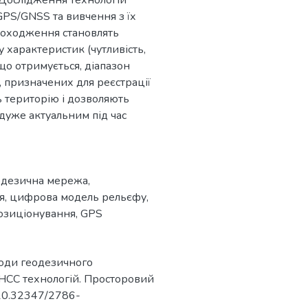
 Дослідження технологій
GPS/GNSS та вивчення з їх
походження становлять
 характеристик (чутливість,
 що отримується, діапазон
призначених для реєстрації
ь територію і дозволяють
дуже актуальним під час
одезична мережа
,
я
,
цифрова модель рельєфу
,
позиціонування
,
GPS
етоди геодезичного
НСС технологій. Просторовий
g/10.32347/2786-