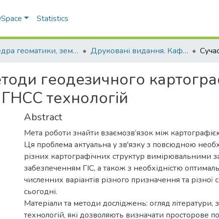
 DSpace
Statistics
Кафедра геоматики, землеустрою та планування територій
Друковані видання. Кафедра геоматики, землеустрою та планування територій
етоди геодезичного картогра
 ГНСС технологій
Abstract
Мета роботи знайти взаємозв’язок між картографією
Ця проблема актуальна у зв'язку з повсюдною нео
різних картографічних структур вимірювальними з
забезпеченням ГІС, а також з необхідністю оптималь
численних варіантів різного призначення та різної с
сьогодні.
Матеріали та методи досліджень: огляд літератури,
технологій, які дозволяють визначати просторове 