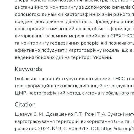
оперативного прогнозування параметрів території.
дистанційного моніторингу за допомогою сигналів 
допомогою динаміки картографічних змін різного 
предмет дослідження даної статті. Проведено оцінку
просторовий і тимчасовий дозвіл, обсяг інформації,
вимірювань) наземних мереж приймачів GPS/ГНСС, 
та моніторингу геодезичних реперів, які позначают
ефективно побудувати картографічну модель, що є 
ведення бойових дій на території України.
Keywords
Глобальні навігаційні супутникові системи
,
ГНСС
,
ге
геоінформаційні технології
,
дистанційне зондуванн
ЦМР
,
картографічний метод
,
система глобального 
Citation
Шевчук С. М., Домашенко Г. Т., Рожі Т. А. Сучасні м
картографування територій: використання GPS та Г
розвиток. 2024. № 8. С. 506–517. DOI: https://doi.or