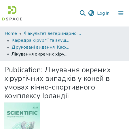
(current)
Log In
Communities
Home
Факультет ветеринарної медицини
&
Кафедра хірургії та акушерства
Collections
Друковані видання. Кафедра хірургії та акушерства
Лікування окремих хірургічних випадків у коней в умовах кінно-спортивного комплексу Ірландії
All of DSpace
Publication:
Лікування окремих
Statistics
хірургічних випадків у коней в
умовах кінно-спортивного
комплексу Ірландії