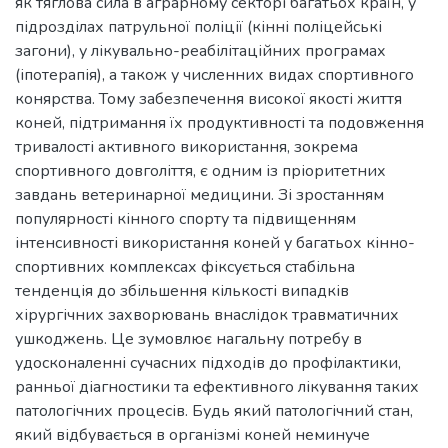
як тяглова сила в аграрному секторі багатьох країн, у
підрозділах патрульної поліції (кінні поліцейські
загони), у лікувально-реабілітаційних програмах
(іпотерапія), а також у численних видах спортивного
конярства. Тому забезпечення високої якості життя
коней, підтримання їх продуктивності та подовження
тривалості активного використання, зокрема
спортивного довголіття, є одним із пріоритетних
завдань ветеринарної медицини. Зі зростанням
популярності кінного спорту та підвищенням
інтенсивності використання коней у багатьох кінно-
спортивних комплексах фіксується стабільна
тенденція до збільшення кількості випадків
хірургічних захворювань внаслідок травматичних
ушкоджень. Це зумовлює нагальну потребу в
удосконаленні сучасних підходів до профілактики,
ранньої діагностики та ефективного лікування таких
патологічних процесів. Будь який патологічний стан,
який відбувається в організмі коней неминуче