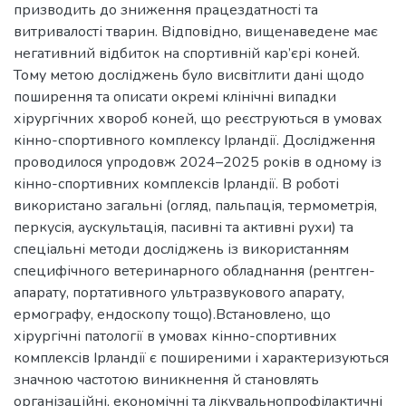
призводить до зниження працездатності та
витривалості тварин. Відповідно, вищенаведене має
негативний відбиток на спортивній кар’єрі коней.
Тому метою досліджень було висвітлити дані щодо
поширення та описати окремі клінічні випадки
хірургічних хвороб коней, що реєструються в умовах
кінно-спортивного комплексу Ірландії. Дослідження
проводилося упродовж 2024–2025 років в одному із
кінно-спортивних комплексів Ірландії. В роботі
використано загальні (огляд, пальпація, термометрія,
перкусія, аускультація, пасивні та активні рухи) та
спеціальні методи досліджень із використанням
специфічного ветеринарного обладнання (рентген-
апарату, портативного ультразвукового апарату,
ермографу, ендоскопу тощо).Встановлено, що
хірургічні патології в умовах кінно-спортивних
комплексів Ірландії є поширеними і характеризуються
значною частотою виникнення й становлять
організаційні, економічні та лікувальнопрофілактичні