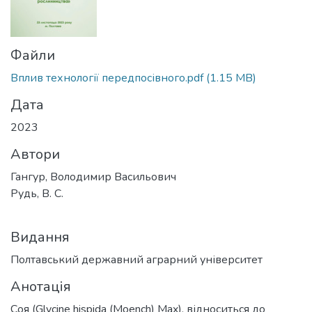
Файли
Вплив технології передпосівного.pdf
(1.15 MB)
Дата
2023
Автори
Гангур, Володимир Васильович
Рудь, В. С.
Видання
Полтавський державний аграрний університет
Анотація
Соя (Glycine hispida (Moench) Max), відноситься до