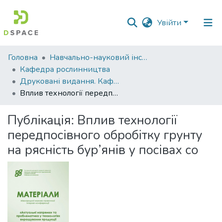
Увійти
Фонди
Головна
Навчально-науковий інститут агротехнологій, селекції та екології
та
Кафедра рослинництва
зібрання
Друковані видання. Кафедра рослинництва
Вплив технології передпосівного обробітку грунту на рясність бур’янів у посівах со
Пошук за критеріями
Публікація:
Вплив технології
Статистика
передпосівного обробітку грунту
на рясність бур’янів у посівах со