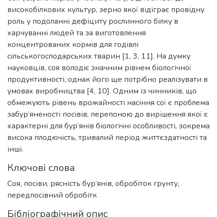
високобілкових культур, зерно якої відіграє провідну
роль у подоланні дефіциту рослинного білку в
харчуванні людей та за виготовлення
концентрованих кормів для годівлі
сільськогосподарських тварин [1, 3, 11]. На думку
науковців, соя володіє значним рівнем біологічної
продуктивності, однак його ще потрібно реалізувати в
умовах виробництва [4, 10]. Одним із чинників, що
обмежують рівень врожайності насіння сої є проблема
забур’яненості посівів, перепоною до вирішення якої є
характерні для бур’янів біологічні особливості, зокрема
висока плодючість, тривалий період життєздатності та
інші.
Ключові слова
Соя
,
посіви
,
рясність бур’янів
,
обробіток грунту
,
передпосівний обробітк
Бібліографічний опис