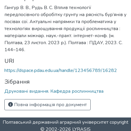
Гангур В. В., Рудь В. С. Вплив технології
передпосівного обробітку грунту на рясність бур’янів у
посівах сої. Актуальні напрямки та проблематика у
технологіях вирощування продукції рослинництва :
матеріали міжнар. наук.-практ. інтернет-конф. (м.
Полтава, 23 листоп. 2023 р.). Полтава : ПДАУ, 2023. C.
144–146.
URI
https://dspace.pdau.edu.ua/handle/123456789/16282
Зібрання
Друковані видання. Кафедра рослинництва
Повна інформація про документ
Полтавський державний аграрний університет
copyright
© 2002-2026
LYRASIS