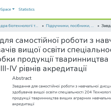
 DSpace
Statistics
Кафедра біотехнології та хімії
Підручники, посібники, методичні рекомендації. Кафедра біотехнології та хімії
для самостійної роботи з нав
вачів вищої освіти спеціально
обки продукції тваринництва
ІІ-ІV рівнів акредитації
Abstract
Завдання для самостійної роботи з навчальної дисцип
здобувачів вищої освіти спеціальності 204 Техноло
продукції тваринництва вищих аграрних навчальних 
акредитації