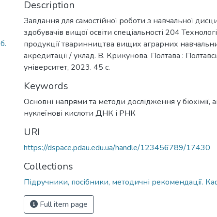
Description
Завдання для самостійної роботи з навчальної дисцип
здобувачів вищої освіти спеціальності 204 Техноло
б.
продукції тваринництва вищих аграрних навчальних 
акредитації / уклад. В. Крикунова. Полтава : Полт
університет, 2023. 45 с.
Keywords
Основні напрями та методи дослідження у біохімії
,
а
нуклеїнові кислоти ДНК і РНК
URI
https://dspace.pdau.edu.ua/handle/123456789/17430
Collections
Підручники, посібники, методичні рекомендації. Кафе
Full item page