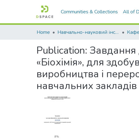
Communities & Collections
All of
Home
Навчально-науковий інститут агротехнологій, селекції та екології
Publication:
Завдання 
«Біохімія», для здобу
виробництва і перер
навчальних закладів І