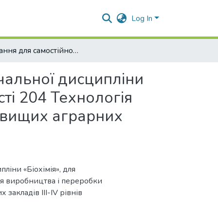
Log In
Завдання для самостійної роботи з навчальної дисципліни «Біохімія», для здобувачів вищої освіти спеціальності 204 Технологія виробництва і переробки продукції тваринництва вищих аграрних навчальних закладів ІІІ-ІV рівнів акредитації
чальної дисципліни
сті 204 Технологія
 вищих аграрних
ліни «Біохімія», для
гія виробництва і переробки
закладів ІІІ-ІV рівнів