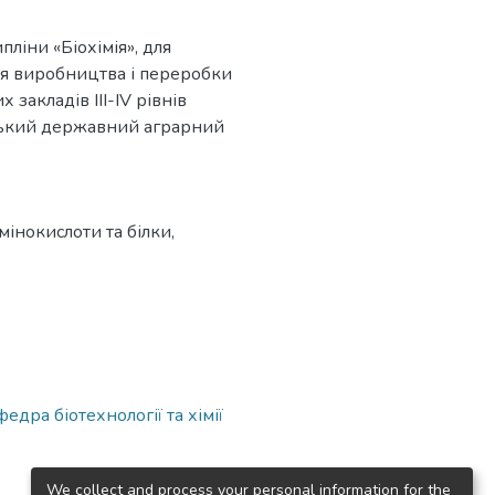
ліни «Біохімія», для
гія виробництва і переробки
закладів ІІІ-ІV рівнів
авський державний аграрний
мінокислоти та білки
,
дра біотехнології та хімії
We collect and process your personal information for the