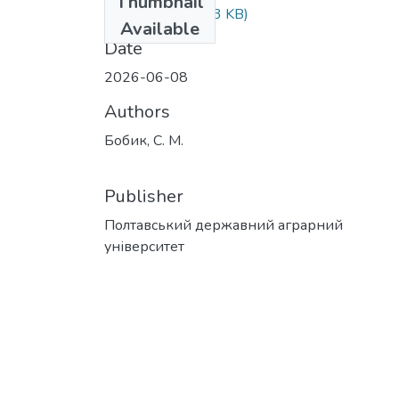
Thumbnail
20 (1).pdf
(121.63 KB)
Available
Date
2026-06-08
Authors
Бобик, С. М.
Publisher
Полтавський державний аграрний
університет