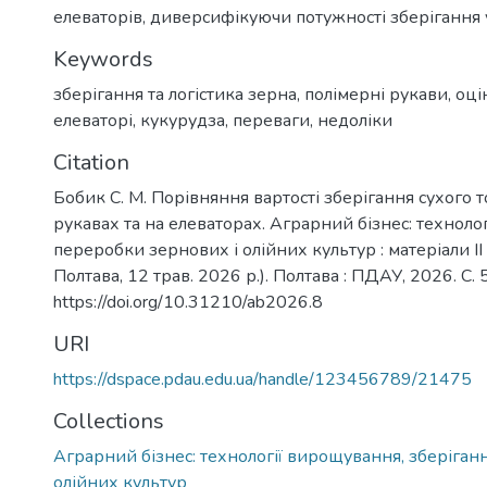
елеваторів, диверсифікуючи потужності зберігання у 
Keywords
зберігання та логістика зерна
,
полімерні рукави
,
оці
елеваторі
,
кукурудза
,
переваги
,
недоліки
Citation
Бобик С. М. Порівняння вартості зберігання сухого 
рукавах та на елеваторах. Аграрний бізнес: техноло
переробки зернових і олійних культур : матеріали ІІ 
Полтава, 12 трав. 2026 р.). Полтава : ПДАУ, 2026. С. 
https://doi.org/10.31210/ab2026.8
URI
https://dspace.pdau.edu.ua/handle/123456789/21475
Collections
Аграрний бізнес: технології вирощування, зберіган
олійних культур