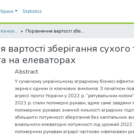
 DSpace
Statistics
Аграрний бізнес: технології вирощування, зберігання, переробки зернових і олійних культур
Порівняння вартості зберігання сухого товарного зерна в полімерних рукавах та на елеваторах
я вартості зберігання сухого
та на елеваторах
Abstract
У сучасному українському аграрному бізнесі ефектив
зерна є одним із ключових викликів. З початком по
агресії проти України у 2022 р. “рятувальним коло
2021 р. стали полімерні рукави, адже саме завдяки т
полімерних рукавах значній кількості аграрних під
збільшити потужності зберігання без капітальних ви
вивільнити елеваторні потужності під урожай 2022 
полімерним рукавам аграрії частково нівелювали 