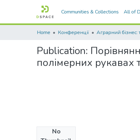
Communities & Collections
All of
Home
Конференції
Publication:
Порівнянн
полімерних рукавах 
No
Files