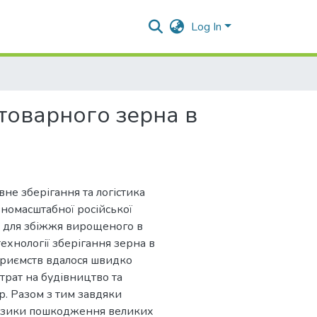
Log In
 товарного зерна в
не зберігання та логістика
вномасштабної російської
м” для збіжжя вирощеного в
ехнології зберігання зерна в
приємств вдалося швидко
трат на будівництво та
р. Разом з тим завдяки
ризики пошкодження великих