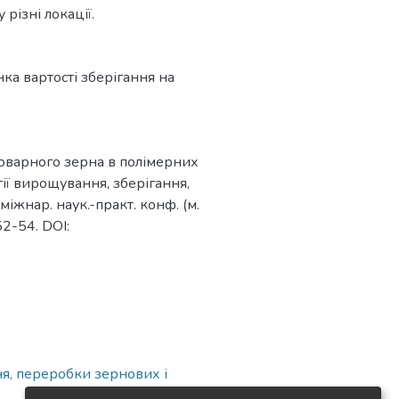
різні локації.
нка вартості зберігання на
товарного зерна в полімерних
гії вирощування, зберігання,
міжнар. наук.-практ. конф. (м.
52-54. DOI:
ня, переробки зернових і