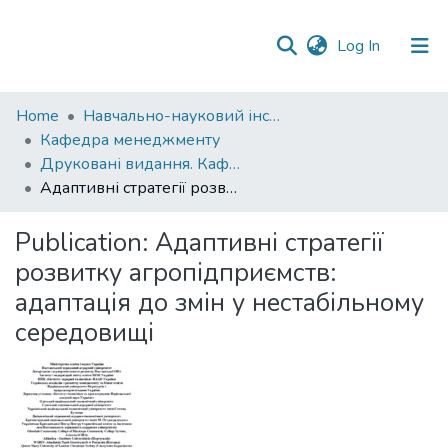
(current)
Log In
Communities
Home
Навчально-науковий інститут економіки, управління, права та інформаційних технологій
&
Кафедра менеджменту
Collections
Друковані видання. Кафедра менеджменту ім. І.А. Маркіної
Адаптивні стратегії розвитку агропідприємств: адаптація до змін у нестабільному середовищі
All of DSpace
Publication:
Адаптивні стратегії
Statistics
розвитку агропідприємств:
адаптація до змін у нестабільному
середовищі