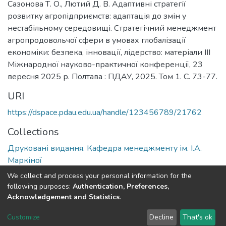
Сазонова Т. О., Лютий Д. В. Адаптивні стратегії
розвитку агропідприємств: адаптація до змін у
нестабільному середовищі. Стратегічний менеджмент
агропродовольчої сфери в умовах глобалізації
економіки: безпека, інновації, лідерство: матеріали ІІI
Міжнародної науково-практичної конференції, 23
вересня 2025 р. Полтава : ПДАУ, 2025. Том 1. С. 73-77.
URI
https://dspace.pdau.edu.ua/handle/123456789/21762
Collections
Друковані видання. Кафедра менеджменту ім. І.А.
Маркіної
We collect and process your personal information for the
Full item page
following purposes:
Authentication, Preferences,
Acknowledgement and Statistics
.
DSpace software
copyright © 2002-2026
LYRASIS
Customize
Decline
That's ok
Cookie settings
Send Feedback