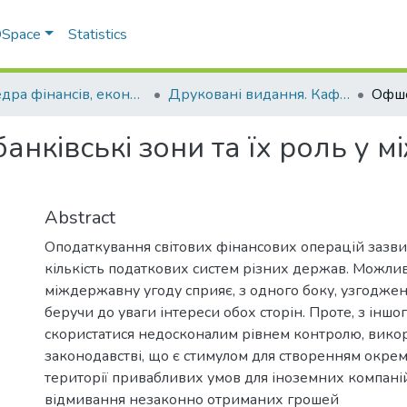
 DSpace
Statistics
Кафедра фінансів, економічних досліджень і туризму
Друковані видання. Кафедра фінансів, економічних досліджень і туризму
анківські зони та їх роль у 
Abstract
Оподаткування світових фінансових операцій зазв
кількість податкових систем різних держав. Можли
міждержавну угоду сприяє, з одного боку, узгоджен
беручи до уваги інтереси обох сторін. Проте, з іншо
скористатися недосконалим рівнем контролю, вико
законодавстві, що є стимулом для створенням окре
території привабливих умов для іноземних компаній
відмивання незаконно отриманих грошей