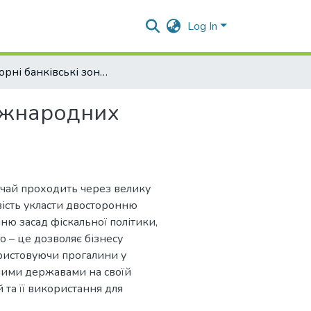
Log In
Офшорні банківські зони та їх роль у міжнародних відносинах
міжнародних
ичай проходить через велику
вість укласти двосторонню
ню засад фіскальної політики,
го – це дозволяє бізнесу
ристовуючи прогалини у
мими державами на своїй
 та її використання для