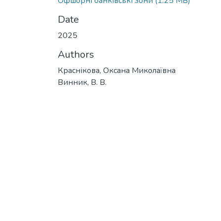
Офшорні банківські зони
(1.25 MB)
Date
2025
Authors
Краснікова, Оксана Миколаївна
Винник, В. В.