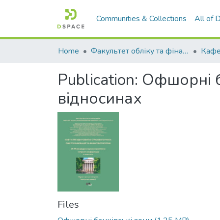
Communities & Collections
All of
Home
Факультет обліку та фінансів
Publication:
Офшорні б
відносинах
Files