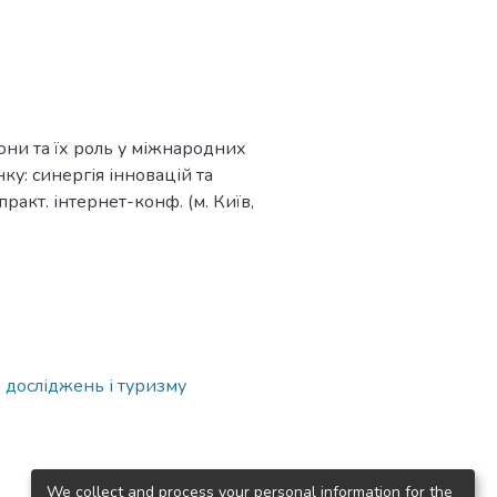
зони та їх роль у міжнародних
ку: синергія інновацій та
практ. інтернет-конф. (м. Київ,
 досліджень і туризму
We collect and process your personal information for the