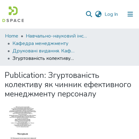
(current)
Log In
Communities
Home
Навчально-науковий інститут економіки, управління, права та інформаційних технологій
&
Кафедра менеджменту
Collections
Друковані видання. Кафедра менеджменту ім. І.А. Маркіної
Згуртованість колективу як чинник ефективного менеджменту персоналу
All of DSpace
Publication:
Згуртованість
Statistics
колективу як чинник ефективного
менеджменту персоналу