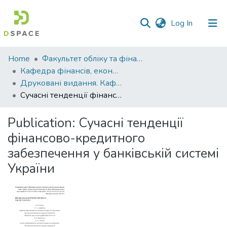
(current)
Log In
Communities
Home
Факультет обліку та фінансів
&
Кафедра фінансів, економічних досліджень і туризму
Collections
Друковані видання. Кафедра фінансів, економічних досліджень і туризму
Сучасні тенденції фінансово-кредитного забезпечення у банківській системі України
All of DSpace
Publication:
Сучасні тенденції
Statistics
фінансово-кредитного
забезпечення у банківській системі
України