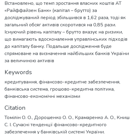
Встановлено, що темп зростання власних коштів АТ
«Райффайзен Банк» (капітал – брутто) за
досліджуваний період збільшився в 1,62 раза, тоді як
загальний обсяг активів скоротився на 0,85 рази.
Існуючий рівень капіталу – брутто вказує на ризики,
що вимагають вдосконалення управлінських підходів
до капіталу банку. Подальше дослідження буде
спрямоване на визначення найбільших банків України
за величиною активів
Keywords
кредитування
,
фінансово-кредитне забезпечення
,
банківська система
,
грошово-кредитна політика
,
фінансово-економічні механізми
Citation
Томілін О. О., Дорошенко О. О., Крамаренко А. О., Книш
С. І. Сучасні тенденції фінансово-кредитного
забезпечення у банківській системі України.