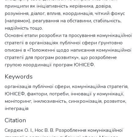
принципи як ініціативність керівника, довіра,
розуміння, діалог, вплив, координація, чіткий фокус
(напрямок), реагування на обставини, стабільність,
надійність тощо.
Основні етапи розробки та просування комунікаційної
стратегії в організаціях публічної сфери ґрунтовно
описані в «Положенні щодо написання комунікаційної
стратегії для програм розвитку», що розроблене
групою координації програм ЮНІСЕФ.
Keywords
організація публічної сфери
,
комунікаційна стратегія
,
ЮНІСЕФ
,
фактори
,
потреби
,
інновації у комунікації
,
моніторинг
,
інклюзивність
,
синхронізація
,
розвиток
,
інтеграція
Citation
Сердюк О. І., Нос В. В. Розроблення комунікаційної