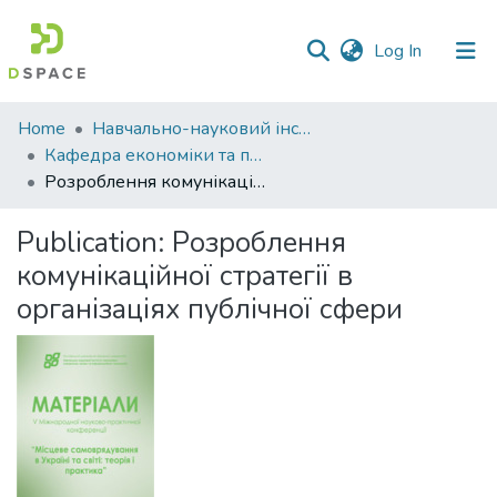
(current)
Log In
Communities
Home
Навчально-науковий інститут економіки, управління, права та інформаційних технологій
&
Кафедра економіки та публічного управління
Collections
Розроблення комунікаційної стратегії в організаціях публічної сфери
All of DSpace
Publication:
Розроблення
комунікаційної стратегії в
Statistics
організаціях публічної сфери