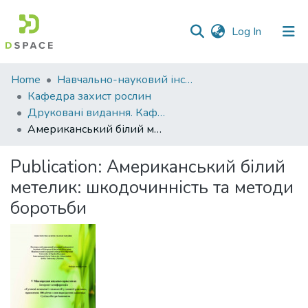
(current)
Log In
Communities
Home
Навчально-науковий інститут агротехнологій, селекції та екології
&
Кафедра захист рослин
Collections
Друковані видання. Кафедра захист рослин
Американський білий метелик: шкодочинність та методи боротьби
All of DSpace
Publication:
Американський білий
Statistics
метелик: шкодочинність та методи
боротьби