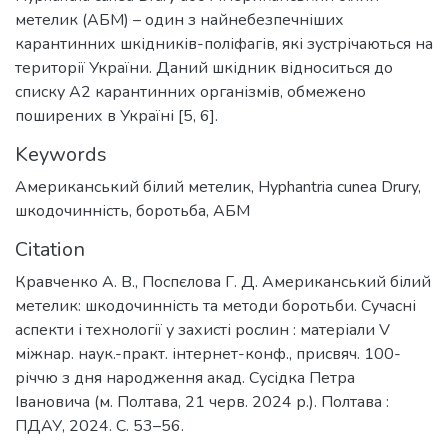
метелик (АБМ) – один з найнебезпечніших
карантинних шкідників-поліфагів, які зустрічаються на
території України. Даний шкідник відноситься до
списку А2 карантинних організмів, обмежено
поширених в Україні [5, 6].
Keywords
Американський білий метелик
,
Hyphantria cunea Drury
,
шкодочинність
,
боротьба
,
АБМ
Citation
Кравченко А. В., Поспєлова Г. Д. Американський білий
метелик: шкодочинність та методи боротьби. Сучасні
аспекти і технології у захисті рослин : матеріали V
міжнар. наук.-практ. інтернет-конф., присвяч. 100-
річчю з дня народження акад. Сусідка Петра
Івановича (м. Полтава, 21 черв. 2024 р.). Полтава :
ПДАУ, 2024. С. 53–56.