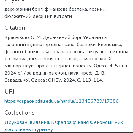
державний борг
,
фінансова безпека
,
позики
,
бюджетний дефіцит
,
витрати
Citation
Краснікова О. М. Державний борг України як
головний індикатор фінансової безпеки. Економіка,
фінанси, банківська справа та освіта: актуальні питання
розвитку, досягнення та інновації : матеріали IX
міжнар. наук.-практ. інтернет-конф. (м. Одеса, 4–5 квіт.
2024 р.) / за ред. д-ра екон. наук, проф. Д. В.
Завадської. Одеса : ОНЕУ, 2024. С. 113-114.
URI
https://dspace.pdau.edu.ua/handle/123456789/17386
Collections
Друковані видання. Кафедра фінансів, економічних
досліджень і туризму