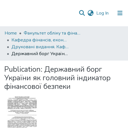
(current)
Log In
Communities
Home
Факультет обліку та фінансів
&
Кафедра фінансів, економічних досліджень і туризму
Collections
Друковані видання. Кафедра фінансів, економічних досліджень і туризму
Державний борг України як головний індикатор фінансової безпеки
All of DSpace
Publication:
Державний борг
Statistics
України як головний індикатор
фінансової безпеки