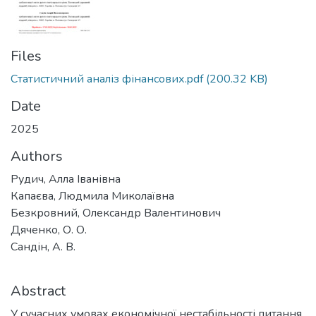
Files
Статистичний аналіз фінансових.pdf
(200.32 KB)
Date
2025
Authors
Рудич, Алла Іванівна
Капаєва, Людмила Миколаївна
Безкровний, Олександр Валентинович
Дяченко, О. О.
Сандін, А. В.
Abstract
У сучасних умовах економічної нестабільності питання