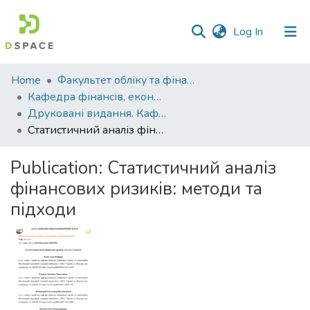
(current)
Log In
Communities
Home
Факультет обліку та фінансів
&
Кафедра фінансів, економічних досліджень і туризму
Collections
Друковані видання. Кафедра фінансів, економічних досліджень і туризму
Статистичний аналіз фінансових ризиків: методи та підходи
All of DSpace
Publication:
Статистичний аналіз
Statistics
фінансових ризиків: методи та
підходи