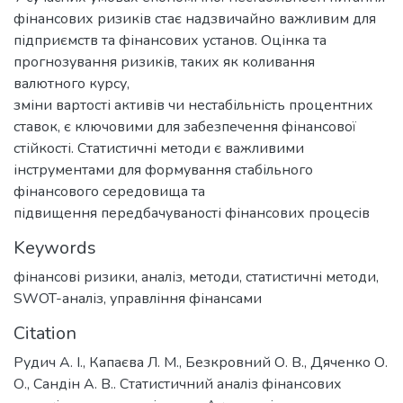
фінансових ризиків стає надзвичайно важливим для
підприємств та фінансових установ. Оцінка та
прогнозування ризиків, таких як коливання
валютного курсу,
зміни вартості активів чи нестабільність процентних
ставок, є ключовими для забезпечення фінансової
стійкості. Статистичні методи є важливими
інструментами для формування стабільного
фінансового середовища та
підвищення передбачуваності фінансових процесів
Keywords
фінансові ризики
,
аналіз
,
методи
,
статистичні методи
,
SWOT-аналіз
,
управління фінансами
Citation
Рудич А. І., Капаєва Л. М., Безкровний О. В., Дяченко О.
О., Сандін А. В.. Статистичний аналіз фінансових