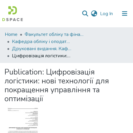
(current)
Log In
Communities
Home
Факультет обліку та фінансів
&
Кафедра обліку і оподаткування
Collections
Друковані видання. Кафедра обліку і оподаткування
Цифровізація логістики: нові технології для покращення управління та оптимізації
All of DSpace
Publication:
Цифровізація
Statistics
логістики: нові технології для
покращення управління та
оптимізації