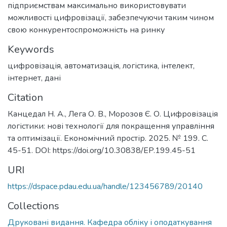
підприємствам максимально використовувати
можливості цифровізації, забезпечуючи таким чином
свою конкурентоспроможність на ринку
Keywords
цифровізація
,
автоматизація
,
логістика
,
інтелект
,
інтернет
,
дані
Citation
Канцедал Н. А., Лега О. В., Морозов Є. О. Цифровізація
логістики: нові технології для покращення управління
та оптимізації. Економічний простір. 2025. № 199. С.
45-51. DOI: https://doi.org/10.30838/EP.199.45-51
URI
https://dspace.pdau.edu.ua/handle/123456789/20140
Collections
Друковані видання. Кафедра обліку і оподаткування