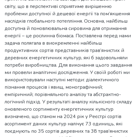
світу, що в перспективі сприятиме вирішенню
проблеми доступної й дешевої енергії та пом’якшення
наслідків глобального потепління. Основна, найбільш
доступна й поновлювальна сировина для отримання
енергії – це рослинна біомаса. Поставлена перед нами
задача полягала в виокремленні найбільш
продуктивних сортів представників трав’янистих й
деревних енергетичних культур, які б задовольняли
потреби виробництва. Для виконання цього завдання
ми провели аналітичні дослідження. У своїй роботі ми
використовували наступні методи: діалектичного
пізнання процесів і явищ, монографічний;
емпіричний; порівняльного аналізу та абстрактно-
логічний підхід. У результаті аналізу кількісного складу
оновленого сортименту енергетичних культур
визначено, що станом на 2024 рік у Реєстрі сортів
асортимент даних культур налічує 73 одиниць, які
поєднують по 35 сортів деревних та 38 трав’янистих