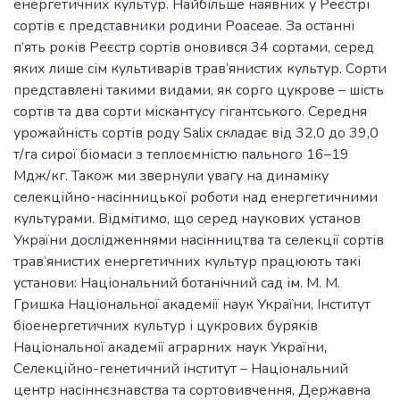
енергетичних культур. Найбільше наявних у Реєстрі
сортів є представники родини Poaceae. За останні
п’ять років Реєстр сортів оновився 34 сортами, серед
яких лише сім культиварів трав’янистих культур. Сорти
представлені такими видами, як сорго цукрове – шість
сортів та два сорти міскантусу гігантського. Середня
урожайність сортів роду Salix складає від 32,0 до 39,0
т/га сирої біомаси з теплоємністю пального 16–19
Мдж/кг. Також ми звернули увагу на динаміку
селекційно-насінницької роботи над енергетичними
культурами. Відмітимо, що серед наукових установ
України дослідженнями насінництва та селекції сортів
трав’янистих енергетичних культур працюють такі
установи: Національний ботанічний сад ім. М. М.
Гришка Національної академії наук України, Інститут
біоенергетичних культур і цукрових буряків
Національної академії аграрних наук України,
Селекційно-генетичний інститут – Національний
центр насіннєзнавства та сортовивчення, Державна