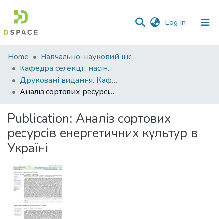
(current)
Log In
Communities
Home
Навчально-науковий інститут агротехнологій, селекції та екології
&
Кафедра селекції, насінництва і генетики
Collections
Друковані видання. Кафедра селекції, насінництва і генетики
Аналіз сортових ресурсів енергетичних культур в Україні
All of DSpace
Publication:
Аналіз сортових
Statistics
ресурсів енергетичних культур в
Україні