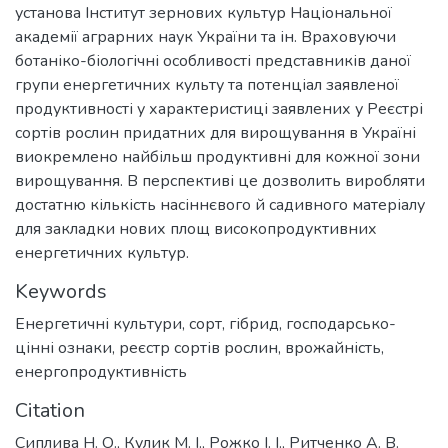
установа Інститут зернових культур Національної
академії аграрних наук України та ін. Враховуючи
ботаніко-біологічні особливості представників даної
групи енергетичних культу та потенціал заявленої
продуктивності у характеристиці заявлених у Реєстрі
сортів рослин придатних для вирощування в Україні
виокремлено найбільш продуктивні для кожної зони
вирощування. В перспективі це дозволить виробляти
достатню кількість насіннєвого й садивного матеріалу
для закладки нових площ високопродуктивних
енергетичних культур.
Keywords
Енергетичні культури
,
сорт
,
гібрид
,
господарсько-
цінні ознаки
,
реєстр сортів рослин
,
врожайність
,
енергопродуктивність
Citation
Сиплива Н. О., Кулик М. І., Рожко І. І., Ритченко А. В.