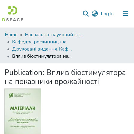
(current)
Log In
Communities
Home
Навчально-науковий інститут агротехнологій, селекції та екології
&
Кафедра рослинництва
Collections
Друковані видання. Кафедра рослинництва
Вплив біостимулятора на показники врожайності
All of DSpace
Publication:
Вплив біостимулятора
Statistics
на показники врожайності