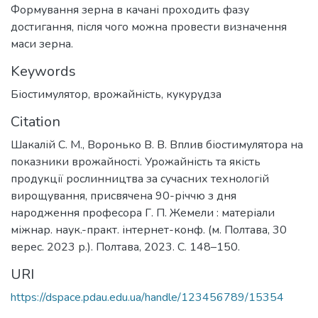
Формування зерна в качані проходить фазу
достигання, після чого можна провести визначення
маси зерна.
Keywords
Біостимулятор
,
врожайність
,
кукурудза
Citation
Шакалій С. М., Воронько В. В. Вплив біостимулятора на
показники врожайності. Урожайність та якість
продукції рослинництва за сучасних технологій
вирощування, присвячена 90-річчю з дня
народження професора Г. П. Жемели : матеріали
міжнар. наук.-практ. інтернет-конф. (м. Полтава, 30
верес. 2023 р.). Полтава, 2023. С. 148–150.
URI
https://dspace.pdau.edu.ua/handle/123456789/15354