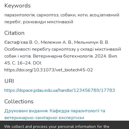
Keywords
паразитологія
,
саркоптоз
,
собаки
,
коти
,
асоціативний
перебіг
,
різновиди мікстінвазій
Citation
Євстаф’єва В. О., Мележик А. В., Мельничук В. В.
Особливості перебігу саркоптозу у складі мікстінвазій
собак і котів. Ветеринарна біотехнологія. 2024. Вип.
45. С. 16–24. DOI:
https://doi.org/10.31073/vet_biotech45-02
URI
https://dspace.pdau.edu.ua/handle/123456789/17783
Collections
Друковані видання. Кафедра паразитології та
ветеринарно-санітарної експертизи
We collect and process your personal information for the