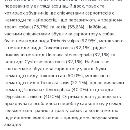
переважно у вигляді асоціацій двох, трьох та
чотирьох збудників, де співчленами саркоптесів є
нематоди та найпростіші, що паразитують у травному
тракті собак (73,7%) та котів (55,6%). Найбільш
частими співчленами збудника саркоптозу у собак
були нематоди виду Trichuris vulpis (67,9%), менш часто
– нематоди видів Toxocara canis (32,1%), рідше
виявляли нематод Uncinaria stenocephala (32,1%) та
кокцидії Cystoisospora canis (32,1%). Найчастіше
співчленами збудника саркоптозу у котів були
нематоди виду Toxocara cati (60,0%), менш часто –
нематоди видів Toxocara canis (32,1%), рідше виявляли
нематод Uncinaria stenocephala (40,0%) та цестоди
Dypilidium caninum (40,0%). Отримані дані дозволяють
враховувати особливості перебігу саркоптозу у складі
гельмінтозів травного тракту собак та котів з метою
підвищення ефективності проведення лікувальних
заходів