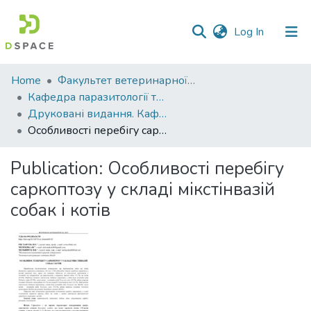
(current)
Log In
Communities
Home
Факультет ветеринарної медицини
&
Кафедра паразитології та ветеринарно-санітарної експертизи
Collections
Друковані видання. Кафедра паразитології та ветеринарно-санітарної експертизи
Особливості перебігу саркоптозу у складі мікстінвазій собак і котів
All of DSpace
Publication:
Особливості перебігу
Statistics
саркоптозу у складі мікстінвазій
собак і котів