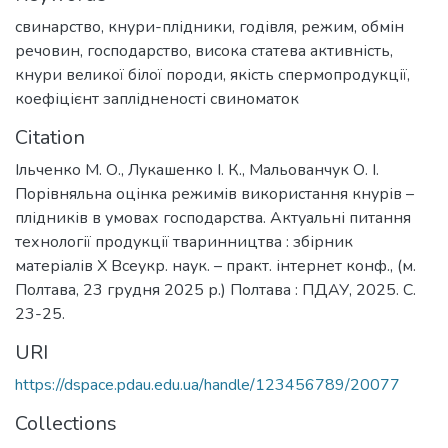
свинарство
,
кнури-плідники
,
годівля
,
режим
,
обмін
речовин
,
господарство
,
висока статева активність
,
кнури великої білої породи
,
якість спермопродукції
,
коефіцієнт заплідненості свиноматок
Citation
Ільченко М. О., Лукашенко І. К., Мальованчук О. І.
Порівняльна оцінка режимів використання кнурів –
плідників в умовах господарства. Актуальні питання
технології продукції тваринництва : збірник
матеріалів Х Всеукр. наук. – практ. інтернет конф., (м.
Полтава, 23 грудня 2025 р.) Полтава : ПДАУ, 2025. С.
23-25.
URI
https://dspace.pdau.edu.ua/handle/123456789/20077
Collections