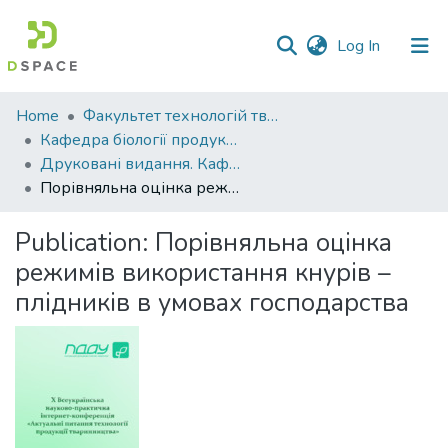
(current)
Log In
Communities
Home
Факультет технологій тваринництва та продовольства
&
Кафедра біології продуктивності тварин ім. академіка О.В. Квасницького
Collections
Друковані видання. Кафедра біології продуктивності тварин імені академіка О. В. Квасницького
Порівняльна оцінка режимів використання кнурів – плідників в умовах господарства
All of DSpace
Publication:
Порівняльна оцінка
Statistics
режимів використання кнурів –
плідників в умовах господарства