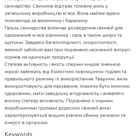
свинарство. Свинина відіграє головну роль у
загальному виробництві мʼяса. Вона майже вдвічі
поживніша за яловичину і баранину.
Галузь свинарства включає розведення свиней для
одержання мʼяса (свинини) і сала, а також шкіри та
щетини. Завдяки багатоплідності, скоростиглості,
великій забійній вазі при порівняно незначній витраті
кормів на одиницю продукції.
Статева активність і якість сперми кнурів значною
мірою залежать від біологічно повноцінної годівлі та
правильного режиму їх використання. Тварини, яких
використовують для парування, повинні бути клінічно
здоровими, мати заводську вгодованість і виявляти
високу статеву активність. Порівняно з іншими
виробничими групами дорослих свиней вони
характеризуються вищим рівнем обміну речовин та
енергії в організмі.
Keywords