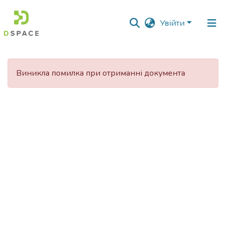
Увійти
Фонди
та
Виникла помилка при отриманні документа
зібрання
Пошук за критеріями