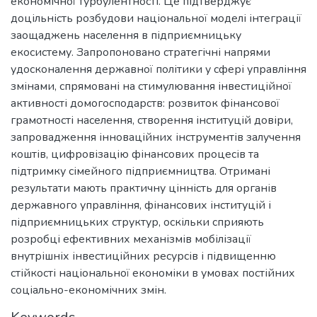
економічної турбулентності. Це підтверджує
доцільність розбудови національної моделі інтеграції
заощаджень населення в підприємницьку
екосистему. Запропоновано стратегічні напрями
удосконалення державної політики у сфері управління
змінами, спрямовані на стимулювання інвестиційної
активності домогосподарств: розвиток фінансової
грамотності населення, створення інституцій довіри,
запровадження інноваційних інструментів залучення
коштів, цифровізацію фінансових процесів та
підтримку сімейного підприємництва. Отримані
результати мають практичну цінність для органів
державного управління, фінансових інституцій і
підприємницьких структур, оскільки сприяють
розробці ефективних механізмів мобілізації
внутрішніх інвестиційних ресурсів і підвищенню
стійкості національної економіки в умовах постійних
соціально-економічних змін.