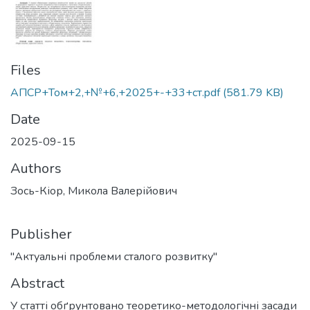
Files
АПСР+Том+2,+№+6,+2025+-+33+ст.pdf
(581.79 KB)
Date
2025-09-15
Authors
Зось-Кіор, Микола Валерійович
Publisher
"Актуальні проблеми сталого розвитку"
Abstract
У статті обґрунтовано теоретико-методологічні засади