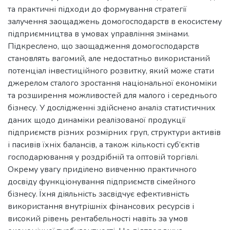
та практичні підходи до формування стратегії
залучення заощаджень домогосподарств в екосистему
підприємництва в умовах управління змінами.
Підкреслено, що заощадження домогосподарств
становлять вагомий, але недостатньо використаний
потенціал інвестиційного розвитку, який може стати
джерелом сталого зростання національної економіки
та розширення можливостей для малого і середнього
бізнесу. У дослідженні здійснено аналіз статистичних
даних щодо динаміки реалізованої продукції
підприємств різних розмірних груп, структури активів
і пасивів їхніх балансів, а також кількості суб’єктів
господарювання у роздрібній та оптовій торгівлі.
Окрему увагу приділено вивченню практичного
досвіду функціонування підприємств сімейного
бізнесу. Їхня діяльність засвідчує ефективність
використання внутрішніх фінансових ресурсів і
високий рівень рентабельності навіть за умов