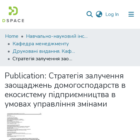
(current)
Log In
Communities
Home
Навчально-науковий інститут економіки, управління, права та інформаційних технологій
&
Кафедра менеджменту
Collections
Друковані видання. Кафедра менеджменту ім. І.А. Маркіної
Стратегія залучення заощаджень домогосподарств в екосистему підприємництва в умовах управління змінами
All of DSpace
Publication:
Стратегія залучення
Statistics
заощаджень домогосподарств в
екосистему підприємництва в
умовах управління змінами