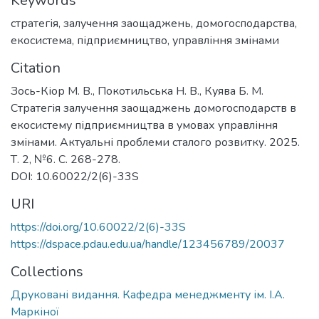
Keywords
стратегія
,
залучення заощаджень
,
домогосподарства
,
екосистема
,
підприємництво
,
управління змінами
Citation
Зось-Кіор М. В., Покотильська Н. В., Куява Б. М.
Стратегія залучення заощаджень домогосподарств в
екосистему підприємництва в умовах управління
змінами. Актуальні проблеми сталого розвитку. 2025.
Т. 2, №6. С. 268-278.
DOI: 10.60022/2(6)-33S
URI
https://doi.org/10.60022/2(6)-33S
https://dspace.pdau.edu.ua/handle/123456789/20037
Collections
Друковані видання. Кафедра менеджменту ім. І.А.
Маркіної