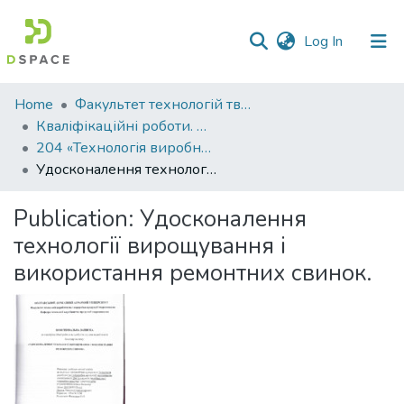
(current)
Log In
Communities
Home
Факультет технологій тваринництва та продовольства
&
Кваліфікаційні роботи. Факультет технологій тваринництва та продовольства
Collections
204 «Технологія виробництва і переробки продукції тваринництва» - Бакалаври 2021-2022
Удосконалення технології вирощування і використання ремонтних свинок.
All of DSpace
Publication:
Удосконалення
Statistics
технології вирощування і
використання ремонтних свинок.