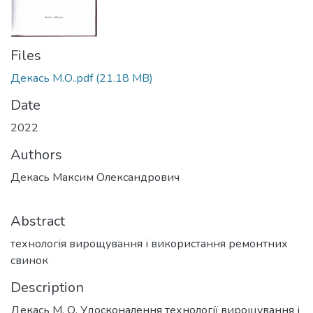
Files
Декась М.О..pdf
(21.18 MB)
Date
2022
Authors
Декась Максим Олександрович
Abstract
технологія вирощування і використання ремонтних
свинок
Description
Декась М. О. Удосконалення технології вирощування і