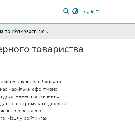
Log In
Аналіз прибутковості діяльності акціонерного товариства «Укрексімбанк»: основні фактори впливу
нерного товариства
тивної діяльності банку та
ажає наскільки ефективно
ля досягнення поставлених
здатності отримувати дохід та
еріальною основою
го місця у рейтингах