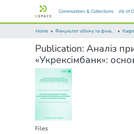
Communities & Collections
All of
Home
Факультет обліку та фінансів
Publication:
Аналіз пр
«Укрексімбанк»: осно
Files