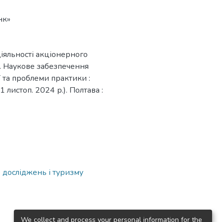
нк»
діяльності акціонерного
. Наукове забезпечення
 та проблеми практики :
1 листоп. 2024 р.). Полтава :
 досліджень і туризму
We collect and process your personal information for the