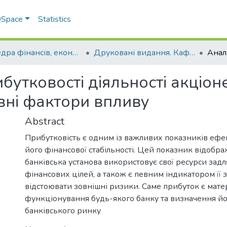
 DSpace
Statistics
Кафедра фінансів, економічних досліджень і туризму
Друковані видання. Кафедра фінансів, економічних досліджень і туризму
ибутковості діяльності акціо
вні фактори впливу
Abstract
Прибутковість є одним із важливих показників ефек
його фінансової стабільності. Цей показник відобр
банківська установа використовує свої ресурси зад
фінансових цілей, а також є певним індикатором її 
відстоювати зовнішні ризики. Саме прибуток є мат
функціонування будь-якого банку та визначення йо
банківського ринку