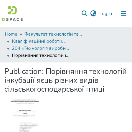
(current)
Log In
Communities
Home
Факультет технологій тваринництва та продовольства
&
Кваліфікаційні роботи. Факультет технологій тваринництва та продовольства
Collections
204 «Технологія виробництва і переробки продукції тваринництва» - Бакалаври 2021-2022
Порівняння технологій інкубації яєць різних видів сільськогосподарської птиці
All of DSpace
Publication:
Порівняння технологій
Statistics
інкубації яєць різних видів
сільськогосподарської птиці