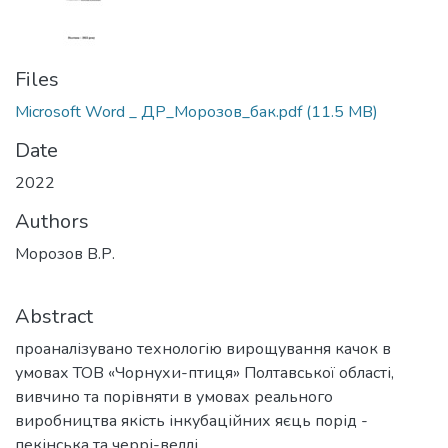
Files
Microsoft Word _ ДР_Морозов_бак.pdf
(11.5 MB)
Date
2022
Authors
Морозов В.Р.
Abstract
проаналізувано технологію вирощування качок в
умовах ТОВ «Чорнухи-птиця» Полтавської області,
вивчино та порівняти в умовах реального
виробництва якість інкубаційних яєць порід -
пекінська та черрі-веллі.