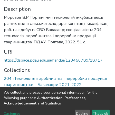
Description
Морозов В.Р.Порівняння технологій інкубації яєць
різних видів сільськогосподарської птиці: кваліфікац.
роб. на здобуття СВО Бакалавр; спеціальність: 204
технологія виробництва і переробки продукції
тваринництва. ПДАУ. Полтава, 2022. 51 с.
URI
https://dspace.pdau.edu.ua/handle/123456789/18717
Collections
204 «Технологія виробництва і переробки продукції
тваринництва» - Бакалаври 2021-2022
We collect and process your personal information for the
Full item page
following purposes:
Authentication, Preferences,
Acknowledgement and Statistics
.
DSpace software
copyright © 2002-2026
LYRASIS
Customize
Decline
That's ok