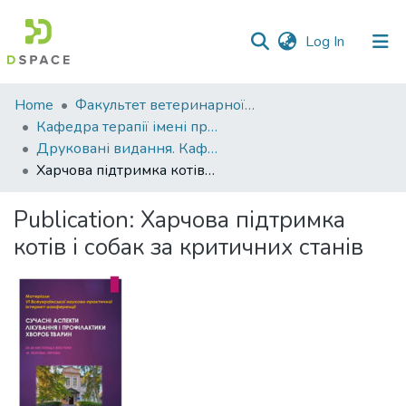
(current)
Log In
Communities
Home
Факультет ветеринарної медицини
&
Кафедра терапії імені професора П. І. Локеса
Collections
Друковані видання. Кафедра терапії імені професора П. І. Локеса
Харчова підтримка котів і собак за критичних станів
All of DSpace
Publication:
Харчова підтримка
Statistics
котів і собак за критичних станів