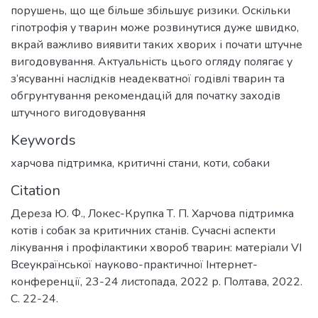
порушень, що ще більше збільшує ризики. Оскільки
гіпотрофія у тварин може розвинутися дуже швидко,
вкрай важливо виявити таких хворих і почати штучне
вигодовування. Актуальність цього огляду полягає у
з’ясуванні наслідків неадекватної годівлі тварин та
обгрунтування рекомендацій для початку заходів
штучного вигодовування
Keywords
харчова підтримка
,
критичні стани
,
коти
,
собаки
Citation
Дереза Ю. Ф., Локес-Крупка Т. П. Харчова підтримка
котів і собак за критичних станів. Сучасні аспекти
лікування і профілактики хвороб тварин: матеріали VI
Всеукраїнської науково-практичної Інтернет-
конференції, 23-24 листопада, 2022 р. Полтава, 2022.
С. 22-24.